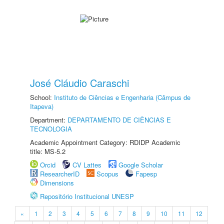
José Cláudio Caraschi
School:
Instituto de Ciências e Engenharia (Câmpus de
Itapeva)
Department:
DEPARTAMENTO DE CIÊNCIAS E
TECNOLOGIA
Academic Appointment Category: RDIDP Academic
title: MS-5.2
Orcid
CV Lattes
Google Scholar
ResearcherID
Scopus
Fapesp
Dimensions
Repositório Institucional UNESP
«
1
2
3
4
5
6
7
8
9
10
11
12