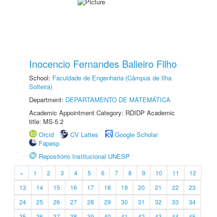
Inocencio Fernandes Balieiro Filho
School:
Faculdade de Engenharia (Câmpus de Ilha
Solteira)
Department:
DEPARTAMENTO DE MATEMÁTICA
Academic Appointment Category: RDIDP Academic
title: MS-5.2
Orcid
CV Lattes
Google Scholar
Fapesp
Repositório Institucional UNESP
«
1
2
3
4
5
6
7
8
9
10
11
12
13
14
15
16
17
18
19
20
21
22
23
24
25
26
27
28
29
30
31
32
33
34
35
36
37
38
39
40
41
42
43
44
45