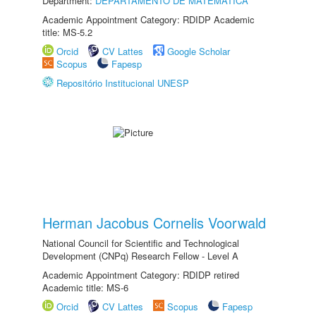
Department:
DEPARTAMENTO DE MATEMÁTICA
Academic Appointment Category: RDIDP Academic
title: MS-5.2
Orcid
CV Lattes
Google Scholar
Scopus
Fapesp
Repositório Institucional UNESP
Herman Jacobus Cornelis Voorwald
National Council for Scientific and Technological
Development (CNPq) Research Fellow - Level A
Academic Appointment Category: RDIDP retired
Academic title: MS-6
Orcid
CV Lattes
Scopus
Fapesp