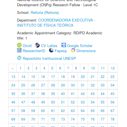
Development (CNPq) Research Fellow - Level 1C
School:
Reitoria (Reitoria)
Department:
COORDENADORIA EXECUTIVA -
INSTITUTO DE FÍSICA TEÓRICA
Academic Appointment Category: RDIPD Academic
title: 1
Orcid
CV Lattes
Google Scholar
ResearcherID
Fapesp
Dimensions
Repositório Institucional UNESP
«
1
2
3
4
5
6
7
8
9
10
11
12
13
14
15
16
17
18
19
20
21
22
23
24
25
26
27
28
29
30
31
32
33
34
35
36
37
38
39
40
41
42
43
44
45
46
47
48
49
50
51
52
53
54
55
56
57
58
59
60
61
62
63
64
65
66
67
68
69
70
71
72
73
74
75
76
77
78