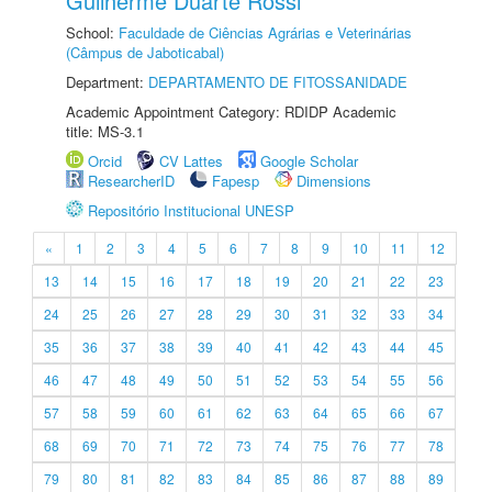
Guilherme Duarte Rossi
School:
Faculdade de Ciências Agrárias e Veterinárias
(Câmpus de Jaboticabal)
Department:
DEPARTAMENTO DE FITOSSANIDADE
Academic Appointment Category: RDIDP Academic
title: MS-3.1
Orcid
CV Lattes
Google Scholar
ResearcherID
Fapesp
Dimensions
Repositório Institucional UNESP
«
1
2
3
4
5
6
7
8
9
10
11
12
13
14
15
16
17
18
19
20
21
22
23
24
25
26
27
28
29
30
31
32
33
34
35
36
37
38
39
40
41
42
43
44
45
46
47
48
49
50
51
52
53
54
55
56
57
58
59
60
61
62
63
64
65
66
67
68
69
70
71
72
73
74
75
76
77
78
79
80
81
82
83
84
85
86
87
88
89