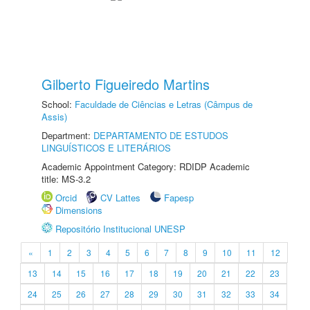
Gilberto Figueiredo Martins
School:
Faculdade de Ciências e Letras (Câmpus de
Assis)
Department:
DEPARTAMENTO DE ESTUDOS
LINGUÍSTICOS E LITERÁRIOS
Academic Appointment Category: RDIDP Academic
title: MS-3.2
Orcid
CV Lattes
Fapesp
Dimensions
Repositório Institucional UNESP
«
1
2
3
4
5
6
7
8
9
10
11
12
13
14
15
16
17
18
19
20
21
22
23
24
25
26
27
28
29
30
31
32
33
34