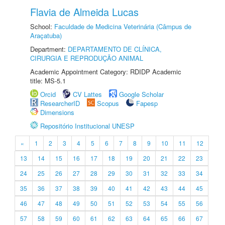
Flavia de Almeida Lucas
School:
Faculdade de Medicina Veterinária (Câmpus de
Araçatuba)
Department:
DEPARTAMENTO DE CLÍNICA,
CIRURGIA E REPRODUÇÃO ANIMAL
Academic Appointment Category: RDIDP Academic
title: MS-5.1
Orcid
CV Lattes
Google Scholar
ResearcherID
Scopus
Fapesp
Dimensions
Repositório Institucional UNESP
«
1
2
3
4
5
6
7
8
9
10
11
12
13
14
15
16
17
18
19
20
21
22
23
24
25
26
27
28
29
30
31
32
33
34
35
36
37
38
39
40
41
42
43
44
45
46
47
48
49
50
51
52
53
54
55
56
57
58
59
60
61
62
63
64
65
66
67