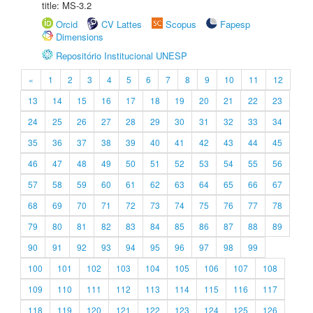
title: MS-3.2
Orcid
CV Lattes
Scopus
Fapesp
Dimensions
Repositório Institucional UNESP
«
1
2
3
4
5
6
7
8
9
10
11
12
13
14
15
16
17
18
19
20
21
22
23
24
25
26
27
28
29
30
31
32
33
34
35
36
37
38
39
40
41
42
43
44
45
46
47
48
49
50
51
52
53
54
55
56
57
58
59
60
61
62
63
64
65
66
67
68
69
70
71
72
73
74
75
76
77
78
79
80
81
82
83
84
85
86
87
88
89
90
91
92
93
94
95
96
97
98
99
100
101
102
103
104
105
106
107
108
109
110
111
112
113
114
115
116
117
118
119
120
121
122
123
124
125
126