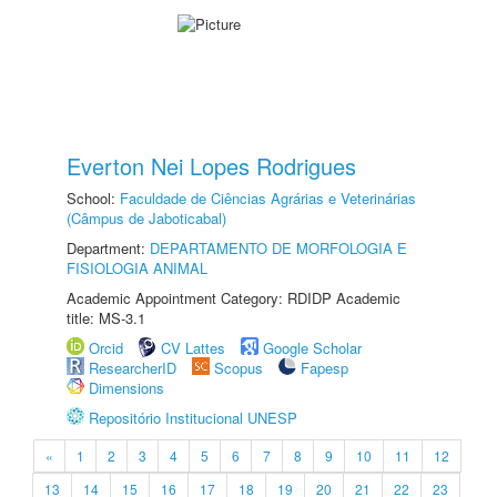
Everton Nei Lopes Rodrigues
School:
Faculdade de Ciências Agrárias e Veterinárias
(Câmpus de Jaboticabal)
Department:
DEPARTAMENTO DE MORFOLOGIA E
FISIOLOGIA ANIMAL
Academic Appointment Category: RDIDP Academic
title: MS-3.1
Orcid
CV Lattes
Google Scholar
ResearcherID
Scopus
Fapesp
Dimensions
Repositório Institucional UNESP
«
1
2
3
4
5
6
7
8
9
10
11
12
13
14
15
16
17
18
19
20
21
22
23