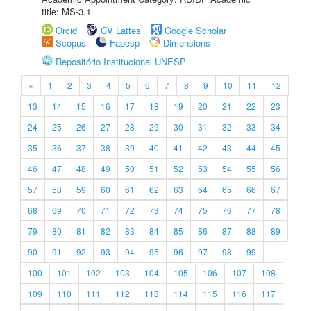
title: MS-3.1
Orcid
CV Lattes
Google Scholar
Scopus
Fapesp
Dimensions
Repositório Institucional UNESP
«
1
2
3
4
5
6
7
8
9
10
11
12
13
14
15
16
17
18
19
20
21
22
23
24
25
26
27
28
29
30
31
32
33
34
35
36
37
38
39
40
41
42
43
44
45
46
47
48
49
50
51
52
53
54
55
56
57
58
59
60
61
62
63
64
65
66
67
68
69
70
71
72
73
74
75
76
77
78
79
80
81
82
83
84
85
86
87
88
89
90
91
92
93
94
95
96
97
98
99
100
101
102
103
104
105
106
107
108
109
110
111
112
113
114
115
116
117