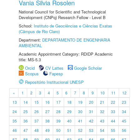
Vania Silvia Rosolen
National Council for Scientific and Technological
Development (CNPq) Research Fellow - Level B
School:
Instituto de Geociências e Ciências Exatas
(Câmpus de Rio Claro)
Department:
DEPARTAMENTO DE ENGENHARIA
AMBIENTAL
Academic Appointment Category: RDIDP Academic
title: MS-5.3
Orcid
CV Lattes
Google Scholar
Scopus
Fapesp
Repositório Institucional UNESP
«
1
2
3
4
5
6
7
8
9
10
11
12
13
14
15
16
17
18
19
20
21
22
23
24
25
26
27
28
29
30
31
32
33
34
35
36
37
38
39
40
41
42
43
44
45
46
47
48
49
50
51
52
53
54
55
56
57
58
59
60
61
62
63
64
65
66
67