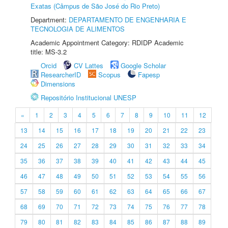
Exatas (Câmpus de São José do Rio Preto)
Department:
DEPARTAMENTO DE ENGENHARIA E
TECNOLOGIA DE ALIMENTOS
Academic Appointment Category: RDIDP Academic
title: MS-3.2
Orcid
CV Lattes
Google Scholar
ResearcherID
Scopus
Fapesp
Dimensions
Repositório Institucional UNESP
«
1
2
3
4
5
6
7
8
9
10
11
12
13
14
15
16
17
18
19
20
21
22
23
24
25
26
27
28
29
30
31
32
33
34
35
36
37
38
39
40
41
42
43
44
45
46
47
48
49
50
51
52
53
54
55
56
57
58
59
60
61
62
63
64
65
66
67
68
69
70
71
72
73
74
75
76
77
78
79
80
81
82
83
84
85
86
87
88
89