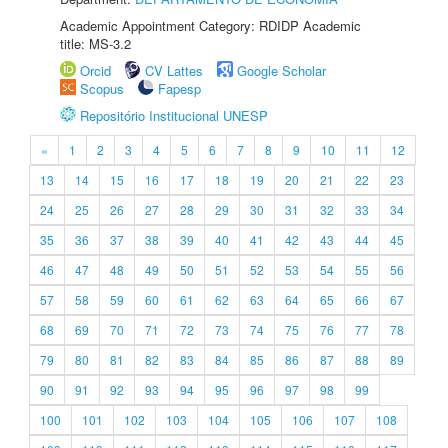
Academic Appointment Category: RDIDP Academic
title: MS-3.2
Orcid
CV Lattes
Google Scholar
Scopus
Fapesp
Repositório Institucional UNESP
«
1
2
3
4
5
6
7
8
9
10
11
12
13
14
15
16
17
18
19
20
21
22
23
24
25
26
27
28
29
30
31
32
33
34
35
36
37
38
39
40
41
42
43
44
45
46
47
48
49
50
51
52
53
54
55
56
57
58
59
60
61
62
63
64
65
66
67
68
69
70
71
72
73
74
75
76
77
78
79
80
81
82
83
84
85
86
87
88
89
90
91
92
93
94
95
96
97
98
99
100
101
102
103
104
105
106
107
108