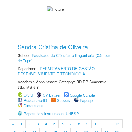
Sandra Cristina de Oliveira
School:
Faculdade de Ciências e Engenharia (Câmpus
de Tupã)
Department:
DEPARTAMENTO DE GESTÃO,
DESENVOLVIMENTO E TECNOLOGIA
Academic Appointment Category: RDIDP Academic
title: MS-5.3
Orcid
CV Lattes
Google Scholar
ResearcherID
Scopus
Fapesp
Dimensions
Repositório Institucional UNESP
«
1
2
3
4
5
6
7
8
9
10
11
12