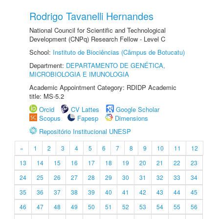
Rodrigo Tavanelli Hernandes
National Council for Scientific and Technological
Development (CNPq) Research Fellow - Level C
School:
Instituto de Biociências (Câmpus de Botucatu)
Department:
DEPARTAMENTO DE GENÉTICA,
MICROBIOLOGIA E IMUNOLOGIA
Academic Appointment Category: RDIDP Academic
title: MS-5.2
Orcid
CV Lattes
Google Scholar
Scopus
Fapesp
Dimensions
Repositório Institucional UNESP
«
1
2
3
4
5
6
7
8
9
10
11
12
13
14
15
16
17
18
19
20
21
22
23
24
25
26
27
28
29
30
31
32
33
34
35
36
37
38
39
40
41
42
43
44
45
46
47
48
49
50
51
52
53
54
55
56