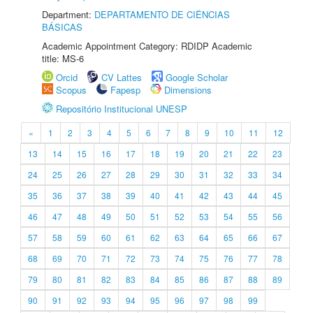
Department:
DEPARTAMENTO DE CIÊNCIAS
BÁSICAS
Academic Appointment Category: RDIDP Academic
title: MS-6
Orcid
CV Lattes
Google Scholar
Scopus
Fapesp
Dimensions
Repositório Institucional UNESP
«
1
2
3
4
5
6
7
8
9
10
11
12
13
14
15
16
17
18
19
20
21
22
23
24
25
26
27
28
29
30
31
32
33
34
35
36
37
38
39
40
41
42
43
44
45
46
47
48
49
50
51
52
53
54
55
56
57
58
59
60
61
62
63
64
65
66
67
68
69
70
71
72
73
74
75
76
77
78
79
80
81
82
83
84
85
86
87
88
89
90
91
92
93
94
95
96
97
98
99