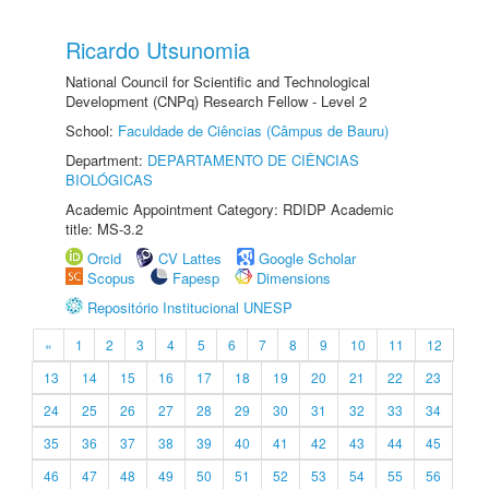
Ricardo Utsunomia
National Council for Scientific and Technological
Development (CNPq) Research Fellow - Level 2
School:
Faculdade de Ciências (Câmpus de Bauru)
Department:
DEPARTAMENTO DE CIÊNCIAS
BIOLÓGICAS
Academic Appointment Category: RDIDP Academic
title: MS-3.2
Orcid
CV Lattes
Google Scholar
Scopus
Fapesp
Dimensions
Repositório Institucional UNESP
«
1
2
3
4
5
6
7
8
9
10
11
12
13
14
15
16
17
18
19
20
21
22
23
24
25
26
27
28
29
30
31
32
33
34
35
36
37
38
39
40
41
42
43
44
45
46
47
48
49
50
51
52
53
54
55
56