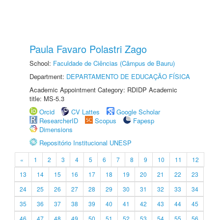
Paula Favaro Polastri Zago
School:
Faculdade de Ciências (Câmpus de Bauru)
Department:
DEPARTAMENTO DE EDUCAÇÃO FÍSICA
Academic Appointment Category: RDIDP Academic
title: MS-5.3
Orcid
CV Lattes
Google Scholar
ResearcherID
Scopus
Fapesp
Dimensions
Repositório Institucional UNESP
«
1
2
3
4
5
6
7
8
9
10
11
12
13
14
15
16
17
18
19
20
21
22
23
24
25
26
27
28
29
30
31
32
33
34
35
36
37
38
39
40
41
42
43
44
45
46
47
48
49
50
51
52
53
54
55
56