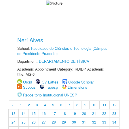
Neri Alves
School:
Faculdade de Ciências e Tecnologia (Câmpus
de Presidente Prudente)
Department:
DEPARTAMENTO DE FÍSICA
Academic Appointment Category: RDIDP Academic
title: MS-6
Orcid
CV Lattes
Google Scholar
Scopus
Fapesp
Dimensions
Repositório Institucional UNESP
«
1
2
3
4
5
6
7
8
9
10
11
12
13
14
15
16
17
18
19
20
21
22
23
24
25
26
27
28
29
30
31
32
33
34