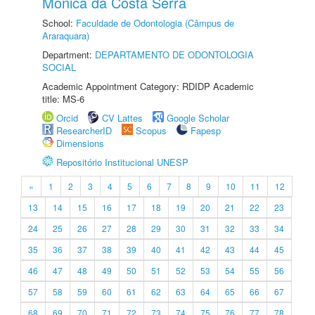
Monica da Costa Serra
School:
Faculdade de Odontologia (Câmpus de
Araraquara)
Department:
DEPARTAMENTO DE ODONTOLOGIA
SOCIAL
Academic Appointment Category: RDIDP Academic
title: MS-6
Orcid
CV Lattes
Google Scholar
ResearcherID
Scopus
Fapesp
Dimensions
Repositório Institucional UNESP
«
1
2
3
4
5
6
7
8
9
10
11
12
13
14
15
16
17
18
19
20
21
22
23
24
25
26
27
28
29
30
31
32
33
34
35
36
37
38
39
40
41
42
43
44
45
46
47
48
49
50
51
52
53
54
55
56
57
58
59
60
61
62
63
64
65
66
67
68
69
70
71
72
73
74
75
76
77
78