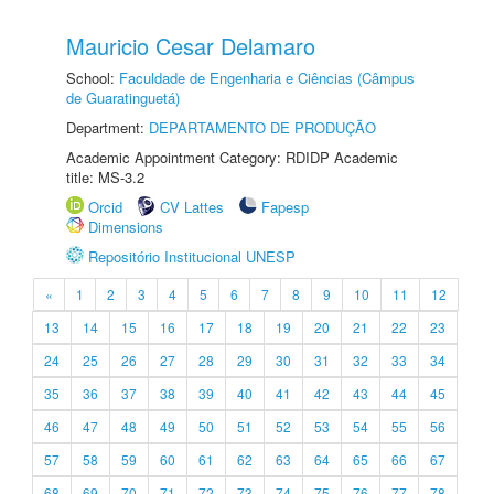
Mauricio Cesar Delamaro
School:
Faculdade de Engenharia e Ciências (Câmpus
de Guaratinguetá)
Department:
DEPARTAMENTO DE PRODUÇÃO
Academic Appointment Category: RDIDP Academic
title: MS-3.2
Orcid
CV Lattes
Fapesp
Dimensions
Repositório Institucional UNESP
«
1
2
3
4
5
6
7
8
9
10
11
12
13
14
15
16
17
18
19
20
21
22
23
24
25
26
27
28
29
30
31
32
33
34
35
36
37
38
39
40
41
42
43
44
45
46
47
48
49
50
51
52
53
54
55
56
57
58
59
60
61
62
63
64
65
66
67
68
69
70
71
72
73
74
75
76
77
78