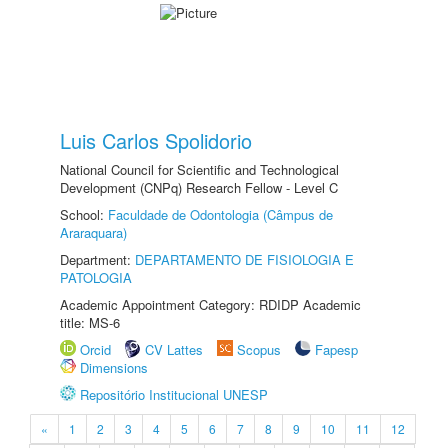
Luis Carlos Spolidorio
National Council for Scientific and Technological
Development (CNPq) Research Fellow - Level C
School:
Faculdade de Odontologia (Câmpus de
Araraquara)
Department:
DEPARTAMENTO DE FISIOLOGIA E
PATOLOGIA
Academic Appointment Category: RDIDP Academic
title: MS-6
Orcid
CV Lattes
Scopus
Fapesp
Dimensions
Repositório Institucional UNESP
«
1
2
3
4
5
6
7
8
9
10
11
12