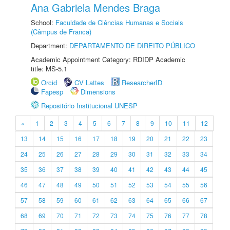
Ana Gabriela Mendes Braga
School:
Faculdade de Ciências Humanas e Sociais
(Câmpus de Franca)
Department:
DEPARTAMENTO DE DIREITO PÚBLICO
Academic Appointment Category: RDIDP Academic
title: MS-5.1
Orcid
CV Lattes
ResearcherID
Fapesp
Dimensions
Repositório Institucional UNESP
«
1
2
3
4
5
6
7
8
9
10
11
12
13
14
15
16
17
18
19
20
21
22
23
24
25
26
27
28
29
30
31
32
33
34
35
36
37
38
39
40
41
42
43
44
45
46
47
48
49
50
51
52
53
54
55
56
57
58
59
60
61
62
63
64
65
66
67
68
69
70
71
72
73
74
75
76
77
78