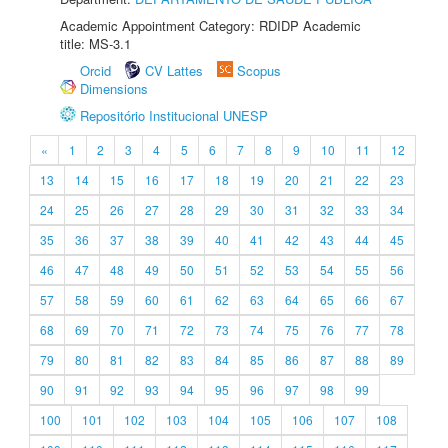
Academic Appointment Category: RDIDP Academic
title: MS-3.1
Orcid
CV Lattes
Scopus
Dimensions
Repositório Institucional UNESP
«
1
2
3
4
5
6
7
8
9
10
11
12
13
14
15
16
17
18
19
20
21
22
23
24
25
26
27
28
29
30
31
32
33
34
35
36
37
38
39
40
41
42
43
44
45
46
47
48
49
50
51
52
53
54
55
56
57
58
59
60
61
62
63
64
65
66
67
68
69
70
71
72
73
74
75
76
77
78
79
80
81
82
83
84
85
86
87
88
89
90
91
92
93
94
95
96
97
98
99
100
101
102
103
104
105
106
107
108