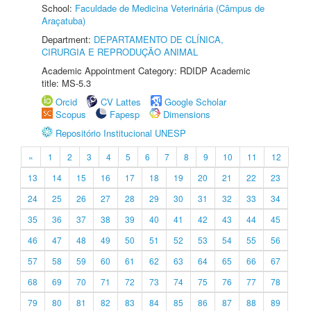
School:
Faculdade de Medicina Veterinária (Câmpus de
Araçatuba)
Department:
DEPARTAMENTO DE CLÍNICA,
CIRURGIA E REPRODUÇÃO ANIMAL
Academic Appointment Category: RDIDP Academic
title: MS-5.3
Orcid
CV Lattes
Google Scholar
Scopus
Fapesp
Dimensions
Repositório Institucional UNESP
«
1
2
3
4
5
6
7
8
9
10
11
12
13
14
15
16
17
18
19
20
21
22
23
24
25
26
27
28
29
30
31
32
33
34
35
36
37
38
39
40
41
42
43
44
45
46
47
48
49
50
51
52
53
54
55
56
57
58
59
60
61
62
63
64
65
66
67
68
69
70
71
72
73
74
75
76
77
78
79
80
81
82
83
84
85
86
87
88
89