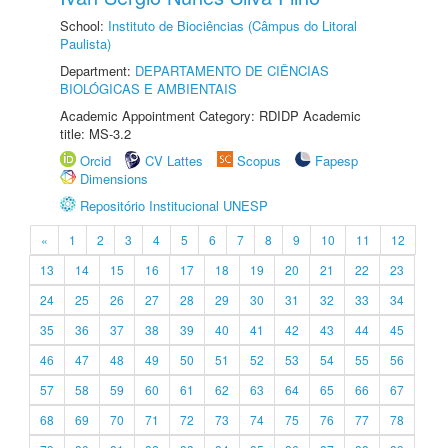
School:
Instituto de Biociências (Câmpus do Litoral
Paulista)
Department:
DEPARTAMENTO DE CIÊNCIAS
BIOLÓGICAS E AMBIENTAIS
Academic Appointment Category: RDIDP Academic
title: MS-3.2
Orcid
CV Lattes
Scopus
Fapesp
Dimensions
Repositório Institucional UNESP
«
1
2
3
4
5
6
7
8
9
10
11
12
13
14
15
16
17
18
19
20
21
22
23
24
25
26
27
28
29
30
31
32
33
34
35
36
37
38
39
40
41
42
43
44
45
46
47
48
49
50
51
52
53
54
55
56
57
58
59
60
61
62
63
64
65
66
67
68
69
70
71
72
73
74
75
76
77
78