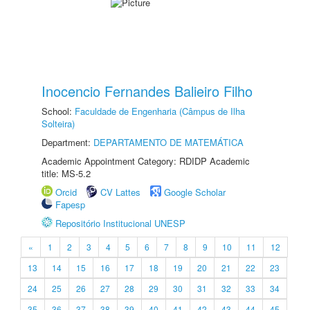
Inocencio Fernandes Balieiro Filho
School:
Faculdade de Engenharia (Câmpus de Ilha
Solteira)
Department:
DEPARTAMENTO DE MATEMÁTICA
Academic Appointment Category: RDIDP Academic
title: MS-5.2
Orcid
CV Lattes
Google Scholar
Fapesp
Repositório Institucional UNESP
«
1
2
3
4
5
6
7
8
9
10
11
12
13
14
15
16
17
18
19
20
21
22
23
24
25
26
27
28
29
30
31
32
33
34
35
36
37
38
39
40
41
42
43
44
45