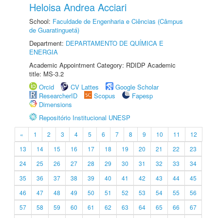
Heloisa Andrea Acciari
School:
Faculdade de Engenharia e Ciências (Câmpus
de Guaratinguetá)
Department:
DEPARTAMENTO DE QUÍMICA E
ENERGIA
Academic Appointment Category: RDIDP Academic
title: MS-3.2
Orcid
CV Lattes
Google Scholar
ResearcherID
Scopus
Fapesp
Dimensions
Repositório Institucional UNESP
«
1
2
3
4
5
6
7
8
9
10
11
12
13
14
15
16
17
18
19
20
21
22
23
24
25
26
27
28
29
30
31
32
33
34
35
36
37
38
39
40
41
42
43
44
45
46
47
48
49
50
51
52
53
54
55
56
57
58
59
60
61
62
63
64
65
66
67