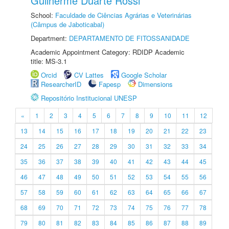
Guilherme Duarte Rossi
School:
Faculdade de Ciências Agrárias e Veterinárias
(Câmpus de Jaboticabal)
Department:
DEPARTAMENTO DE FITOSSANIDADE
Academic Appointment Category: RDIDP Academic
title: MS-3.1
Orcid
CV Lattes
Google Scholar
ResearcherID
Fapesp
Dimensions
Repositório Institucional UNESP
«
1
2
3
4
5
6
7
8
9
10
11
12
13
14
15
16
17
18
19
20
21
22
23
24
25
26
27
28
29
30
31
32
33
34
35
36
37
38
39
40
41
42
43
44
45
46
47
48
49
50
51
52
53
54
55
56
57
58
59
60
61
62
63
64
65
66
67
68
69
70
71
72
73
74
75
76
77
78
79
80
81
82
83
84
85
86
87
88
89