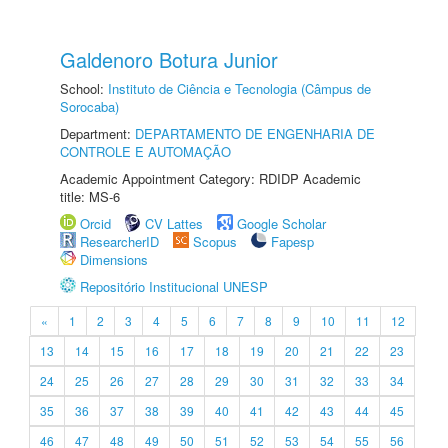
Galdenoro Botura Junior
School:
Instituto de Ciência e Tecnologia (Câmpus de
Sorocaba)
Department:
DEPARTAMENTO DE ENGENHARIA DE
CONTROLE E AUTOMAÇÃO
Academic Appointment Category: RDIDP Academic
title: MS-6
Orcid
CV Lattes
Google Scholar
ResearcherID
Scopus
Fapesp
Dimensions
Repositório Institucional UNESP
«
1
2
3
4
5
6
7
8
9
10
11
12
13
14
15
16
17
18
19
20
21
22
23
24
25
26
27
28
29
30
31
32
33
34
35
36
37
38
39
40
41
42
43
44
45
46
47
48
49
50
51
52
53
54
55
56