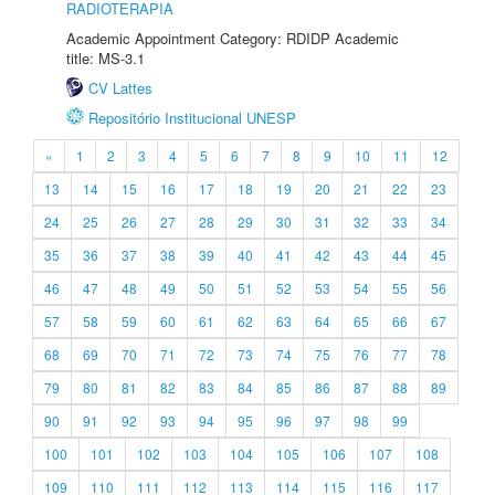
RADIOTERAPIA
Academic Appointment Category: RDIDP Academic
title: MS-3.1
CV Lattes
Repositório Institucional UNESP
«
1
2
3
4
5
6
7
8
9
10
11
12
13
14
15
16
17
18
19
20
21
22
23
24
25
26
27
28
29
30
31
32
33
34
35
36
37
38
39
40
41
42
43
44
45
46
47
48
49
50
51
52
53
54
55
56
57
58
59
60
61
62
63
64
65
66
67
68
69
70
71
72
73
74
75
76
77
78
79
80
81
82
83
84
85
86
87
88
89
90
91
92
93
94
95
96
97
98
99
100
101
102
103
104
105
106
107
108
109
110
111
112
113
114
115
116
117