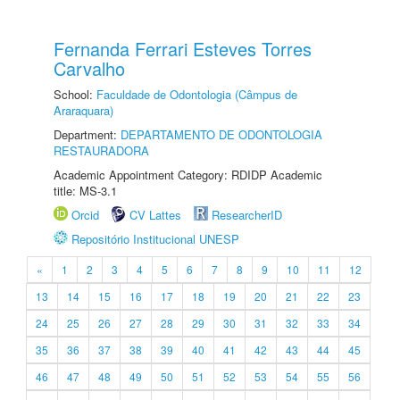
Fernanda Ferrari Esteves Torres
Carvalho
School:
Faculdade de Odontologia (Câmpus de
Araraquara)
Department:
DEPARTAMENTO DE ODONTOLOGIA
RESTAURADORA
Academic Appointment Category: RDIDP Academic
title: MS-3.1
Orcid
CV Lattes
ResearcherID
Repositório Institucional UNESP
«
1
2
3
4
5
6
7
8
9
10
11
12
13
14
15
16
17
18
19
20
21
22
23
24
25
26
27
28
29
30
31
32
33
34
35
36
37
38
39
40
41
42
43
44
45
46
47
48
49
50
51
52
53
54
55
56