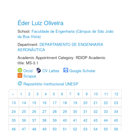
Éder Luiz Oliveira
School:
Faculdade de Engenharia (Câmpus de São João
da Boa Vista)
Department:
DEPARTAMENTO DE ENGENHARIA
AERONÁUTICA
Academic Appointment Category: RDIDP Academic
title: MS-3.1
Orcid
CV Lattes
Google Scholar
Scopus
Repositório Institucional UNESP
«
1
2
3
4
5
6
7
8
9
10
11
12
13
14
15
16
17
18
19
20
21
22
23
24
25
26
27
28
29
30
31
32
33
34
35
36
37
38
39
40
41
42
43
44
45
46
47
48
49
50
51
52
53
54
55
56