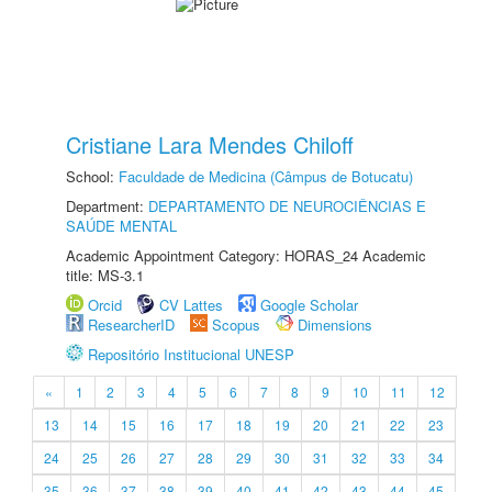
Cristiane Lara Mendes Chiloff
School:
Faculdade de Medicina (Câmpus de Botucatu)
Department:
DEPARTAMENTO DE NEUROCIÊNCIAS E
SAÚDE MENTAL
Academic Appointment Category: HORAS_24 Academic
title: MS-3.1
Orcid
CV Lattes
Google Scholar
ResearcherID
Scopus
Dimensions
Repositório Institucional UNESP
«
1
2
3
4
5
6
7
8
9
10
11
12
13
14
15
16
17
18
19
20
21
22
23
24
25
26
27
28
29
30
31
32
33
34
35
36
37
38
39
40
41
42
43
44
45