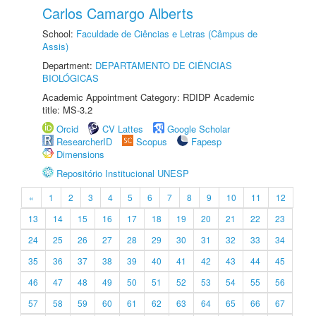
Carlos Camargo Alberts
School:
Faculdade de Ciências e Letras (Câmpus de
Assis)
Department:
DEPARTAMENTO DE CIÊNCIAS
BIOLÓGICAS
Academic Appointment Category: RDIDP Academic
title: MS-3.2
Orcid
CV Lattes
Google Scholar
ResearcherID
Scopus
Fapesp
Dimensions
Repositório Institucional UNESP
«
1
2
3
4
5
6
7
8
9
10
11
12
13
14
15
16
17
18
19
20
21
22
23
24
25
26
27
28
29
30
31
32
33
34
35
36
37
38
39
40
41
42
43
44
45
46
47
48
49
50
51
52
53
54
55
56
57
58
59
60
61
62
63
64
65
66
67