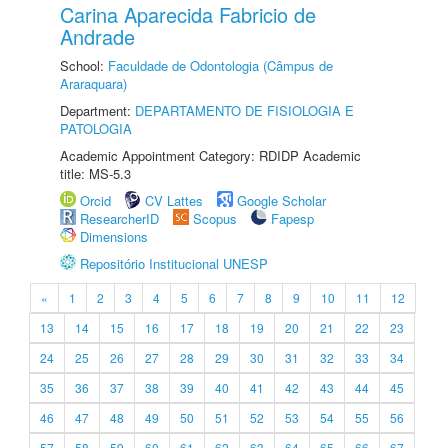
Carina Aparecida Fabricio de
Andrade
School:
Faculdade de Odontologia (Câmpus de
Araraquara)
Department:
DEPARTAMENTO DE FISIOLOGIA E
PATOLOGIA
Academic Appointment Category: RDIDP Academic
title: MS-5.3
Orcid
CV Lattes
Google Scholar
ResearcherID
Scopus
Fapesp
Dimensions
Repositório Institucional UNESP
«
1
2
3
4
5
6
7
8
9
10
11
12
13
14
15
16
17
18
19
20
21
22
23
24
25
26
27
28
29
30
31
32
33
34
35
36
37
38
39
40
41
42
43
44
45
46
47
48
49
50
51
52
53
54
55
56
57
58
59
60
61
62
63
64
65
66
67