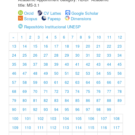
title: MS-3.1
Orcid
CV Lattes
Google Scholar
Scopus
Fapesp
Dimensions
Repositório Institucional UNESP
«
1
2
3
4
5
6
7
8
9
10
11
12
13
14
15
16
17
18
19
20
21
22
23
24
25
26
27
28
29
30
31
32
33
34
35
36
37
38
39
40
41
42
43
44
45
46
47
48
49
50
51
52
53
54
55
56
57
58
59
60
61
62
63
64
65
66
67
68
69
70
71
72
73
74
75
76
77
78
79
80
81
82
83
84
85
86
87
88
89
90
91
92
93
94
95
96
97
98
99
100
101
102
103
104
105
106
107
108
109
110
111
112
113
114
115
116
117