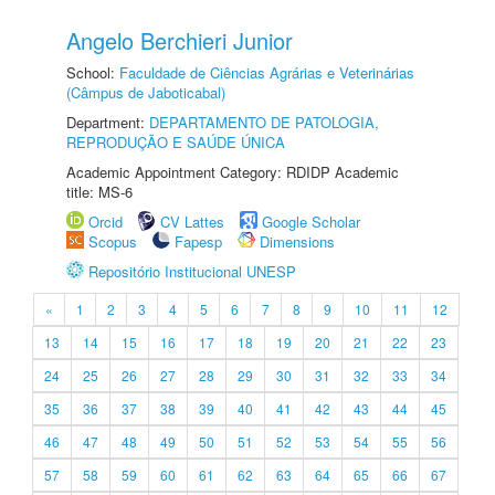
Angelo Berchieri Junior
School:
Faculdade de Ciências Agrárias e Veterinárias
(Câmpus de Jaboticabal)
Department:
DEPARTAMENTO DE PATOLOGIA,
REPRODUÇÃO E SAÚDE ÚNICA
Academic Appointment Category: RDIDP Academic
title: MS-6
Orcid
CV Lattes
Google Scholar
Scopus
Fapesp
Dimensions
Repositório Institucional UNESP
«
1
2
3
4
5
6
7
8
9
10
11
12
13
14
15
16
17
18
19
20
21
22
23
24
25
26
27
28
29
30
31
32
33
34
35
36
37
38
39
40
41
42
43
44
45
46
47
48
49
50
51
52
53
54
55
56
57
58
59
60
61
62
63
64
65
66
67