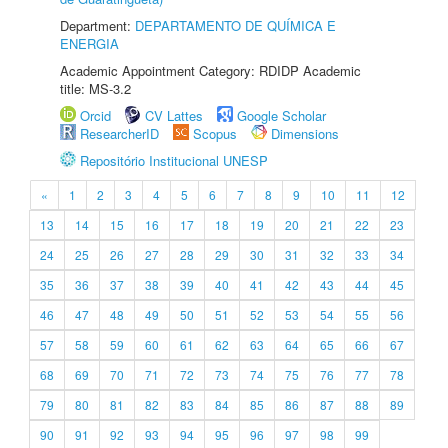
Department:
DEPARTAMENTO DE QUÍMICA E
ENERGIA
Academic Appointment Category: RDIDP Academic
title: MS-3.2
Orcid
CV Lattes
Google Scholar
ResearcherID
Scopus
Dimensions
Repositório Institucional UNESP
«
1
2
3
4
5
6
7
8
9
10
11
12
13
14
15
16
17
18
19
20
21
22
23
24
25
26
27
28
29
30
31
32
33
34
35
36
37
38
39
40
41
42
43
44
45
46
47
48
49
50
51
52
53
54
55
56
57
58
59
60
61
62
63
64
65
66
67
68
69
70
71
72
73
74
75
76
77
78
79
80
81
82
83
84
85
86
87
88
89
90
91
92
93
94
95
96
97
98
99