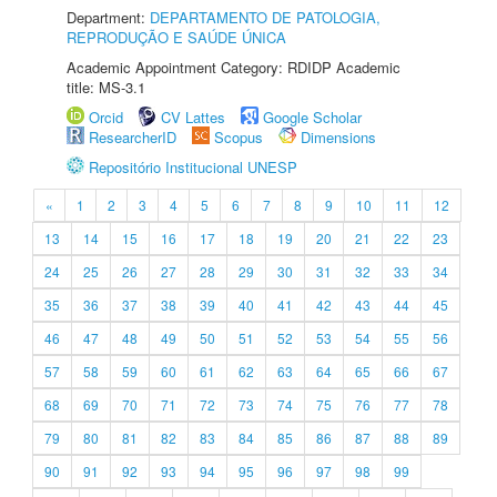
Department:
DEPARTAMENTO DE PATOLOGIA,
REPRODUÇÃO E SAÚDE ÚNICA
Academic Appointment Category: RDIDP Academic
title: MS-3.1
Orcid
CV Lattes
Google Scholar
ResearcherID
Scopus
Dimensions
Repositório Institucional UNESP
«
1
2
3
4
5
6
7
8
9
10
11
12
13
14
15
16
17
18
19
20
21
22
23
24
25
26
27
28
29
30
31
32
33
34
35
36
37
38
39
40
41
42
43
44
45
46
47
48
49
50
51
52
53
54
55
56
57
58
59
60
61
62
63
64
65
66
67
68
69
70
71
72
73
74
75
76
77
78
79
80
81
82
83
84
85
86
87
88
89
90
91
92
93
94
95
96
97
98
99