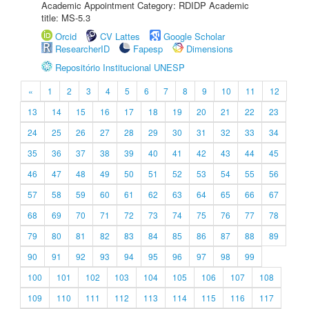
Academic Appointment Category: RDIDP Academic
title: MS-5.3
Orcid
CV Lattes
Google Scholar
ResearcherID
Fapesp
Dimensions
Repositório Institucional UNESP
«
1
2
3
4
5
6
7
8
9
10
11
12
13
14
15
16
17
18
19
20
21
22
23
24
25
26
27
28
29
30
31
32
33
34
35
36
37
38
39
40
41
42
43
44
45
46
47
48
49
50
51
52
53
54
55
56
57
58
59
60
61
62
63
64
65
66
67
68
69
70
71
72
73
74
75
76
77
78
79
80
81
82
83
84
85
86
87
88
89
90
91
92
93
94
95
96
97
98
99
100
101
102
103
104
105
106
107
108
109
110
111
112
113
114
115
116
117