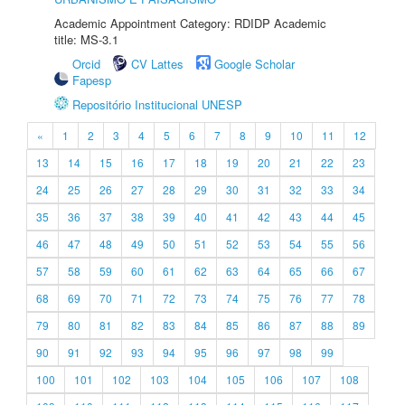
Academic Appointment Category: RDIDP Academic
title: MS-3.1
Orcid
CV Lattes
Google Scholar
Fapesp
Repositório Institucional UNESP
«
1
2
3
4
5
6
7
8
9
10
11
12
13
14
15
16
17
18
19
20
21
22
23
24
25
26
27
28
29
30
31
32
33
34
35
36
37
38
39
40
41
42
43
44
45
46
47
48
49
50
51
52
53
54
55
56
57
58
59
60
61
62
63
64
65
66
67
68
69
70
71
72
73
74
75
76
77
78
79
80
81
82
83
84
85
86
87
88
89
90
91
92
93
94
95
96
97
98
99
100
101
102
103
104
105
106
107
108