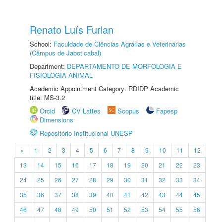
Renato Luís Furlan
School:
Faculdade de Ciências Agrárias e Veterinárias
(Câmpus de Jaboticabal)
Department:
DEPARTAMENTO DE MORFOLOGIA E
FISIOLOGIA ANIMAL
Academic Appointment Category: RDIDP Academic
title: MS-3.2
Orcid
CV Lattes
Scopus
Fapesp
Dimensions
Repositório Institucional UNESP
«
1
2
3
4
5
6
7
8
9
10
11
12
13
14
15
16
17
18
19
20
21
22
23
24
25
26
27
28
29
30
31
32
33
34
35
36
37
38
39
40
41
42
43
44
45
46
47
48
49
50
51
52
53
54
55
56