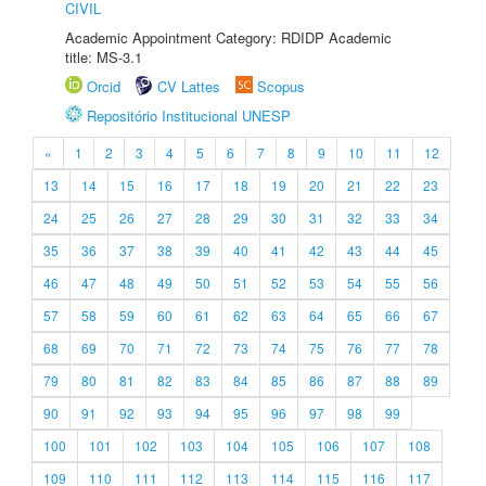
CIVIL
Academic Appointment Category: RDIDP Academic
title: MS-3.1
Orcid
CV Lattes
Scopus
Repositório Institucional UNESP
«
1
2
3
4
5
6
7
8
9
10
11
12
13
14
15
16
17
18
19
20
21
22
23
24
25
26
27
28
29
30
31
32
33
34
35
36
37
38
39
40
41
42
43
44
45
46
47
48
49
50
51
52
53
54
55
56
57
58
59
60
61
62
63
64
65
66
67
68
69
70
71
72
73
74
75
76
77
78
79
80
81
82
83
84
85
86
87
88
89
90
91
92
93
94
95
96
97
98
99
100
101
102
103
104
105
106
107
108
109
110
111
112
113
114
115
116
117