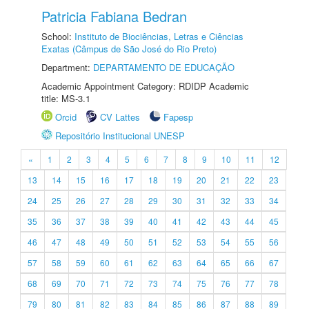
Patricia Fabiana Bedran
School:
Instituto de Biociências, Letras e Ciências
Exatas (Câmpus de São José do Rio Preto)
Department:
DEPARTAMENTO DE EDUCAÇÃO
Academic Appointment Category: RDIDP Academic
title: MS-3.1
Orcid
CV Lattes
Fapesp
Repositório Institucional UNESP
«
1
2
3
4
5
6
7
8
9
10
11
12
13
14
15
16
17
18
19
20
21
22
23
24
25
26
27
28
29
30
31
32
33
34
35
36
37
38
39
40
41
42
43
44
45
46
47
48
49
50
51
52
53
54
55
56
57
58
59
60
61
62
63
64
65
66
67
68
69
70
71
72
73
74
75
76
77
78
79
80
81
82
83
84
85
86
87
88
89