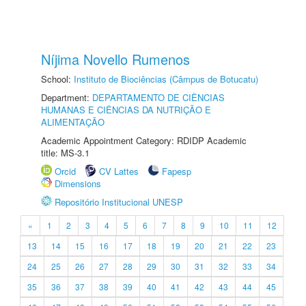
Níjima Novello Rumenos
School:
Instituto de Biociências (Câmpus de Botucatu)
Department:
DEPARTAMENTO DE CIÊNCIAS
HUMANAS E CIÊNCIAS DA NUTRIÇÃO E
ALIMENTAÇÃO
Academic Appointment Category: RDIDP Academic
title: MS-3.1
Orcid
CV Lattes
Fapesp
Dimensions
Repositório Institucional UNESP
«
1
2
3
4
5
6
7
8
9
10
11
12
13
14
15
16
17
18
19
20
21
22
23
24
25
26
27
28
29
30
31
32
33
34
35
36
37
38
39
40
41
42
43
44
45