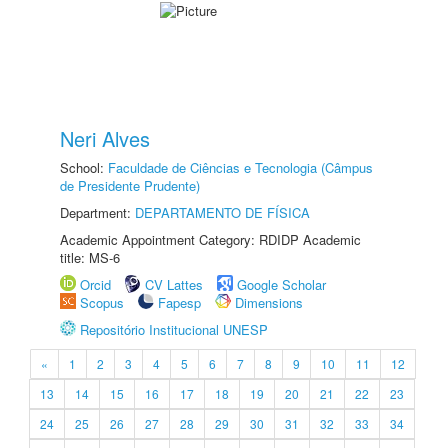
Neri Alves
School:
Faculdade de Ciências e Tecnologia (Câmpus
de Presidente Prudente)
Department:
DEPARTAMENTO DE FÍSICA
Academic Appointment Category: RDIDP Academic
title: MS-6
Orcid
CV Lattes
Google Scholar
Scopus
Fapesp
Dimensions
Repositório Institucional UNESP
«
1
2
3
4
5
6
7
8
9
10
11
12
13
14
15
16
17
18
19
20
21
22
23
24
25
26
27
28
29
30
31
32
33
34