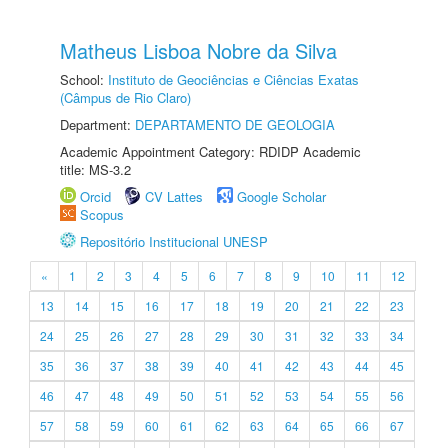
Matheus Lisboa Nobre da Silva
School:
Instituto de Geociências e Ciências Exatas
(Câmpus de Rio Claro)
Department:
DEPARTAMENTO DE GEOLOGIA
Academic Appointment Category: RDIDP Academic
title: MS-3.2
Orcid
CV Lattes
Google Scholar
Scopus
Repositório Institucional UNESP
«
1
2
3
4
5
6
7
8
9
10
11
12
13
14
15
16
17
18
19
20
21
22
23
24
25
26
27
28
29
30
31
32
33
34
35
36
37
38
39
40
41
42
43
44
45
46
47
48
49
50
51
52
53
54
55
56
57
58
59
60
61
62
63
64
65
66
67