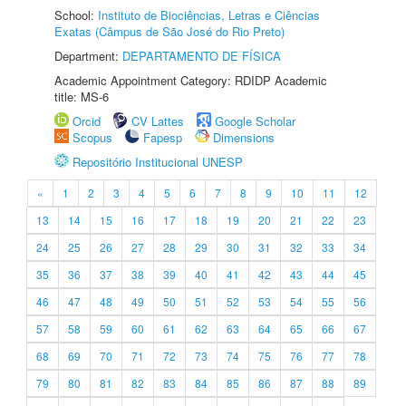
School:
Instituto de Biociências, Letras e Ciências
Exatas (Câmpus de São José do Rio Preto)
Department:
DEPARTAMENTO DE FÍSICA
Academic Appointment Category: RDIDP Academic
title: MS-6
Orcid
CV Lattes
Google Scholar
Scopus
Fapesp
Dimensions
Repositório Institucional UNESP
«
1
2
3
4
5
6
7
8
9
10
11
12
13
14
15
16
17
18
19
20
21
22
23
24
25
26
27
28
29
30
31
32
33
34
35
36
37
38
39
40
41
42
43
44
45
46
47
48
49
50
51
52
53
54
55
56
57
58
59
60
61
62
63
64
65
66
67
68
69
70
71
72
73
74
75
76
77
78
79
80
81
82
83
84
85
86
87
88
89