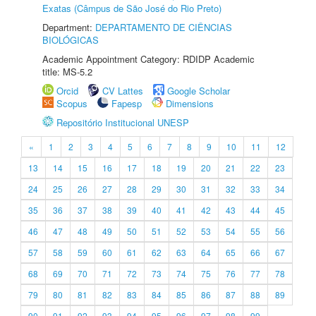
Exatas (Câmpus de São José do Rio Preto)
Department:
DEPARTAMENTO DE CIÊNCIAS
BIOLÓGICAS
Academic Appointment Category: RDIDP Academic
title: MS-5.2
Orcid
CV Lattes
Google Scholar
Scopus
Fapesp
Dimensions
Repositório Institucional UNESP
«
1
2
3
4
5
6
7
8
9
10
11
12
13
14
15
16
17
18
19
20
21
22
23
24
25
26
27
28
29
30
31
32
33
34
35
36
37
38
39
40
41
42
43
44
45
46
47
48
49
50
51
52
53
54
55
56
57
58
59
60
61
62
63
64
65
66
67
68
69
70
71
72
73
74
75
76
77
78
79
80
81
82
83
84
85
86
87
88
89
90
91
92
93
94
95
96
97
98
99