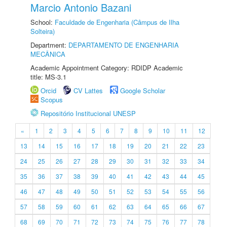
Marcio Antonio Bazani
School:
Faculdade de Engenharia (Câmpus de Ilha
Solteira)
Department:
DEPARTAMENTO DE ENGENHARIA
MECÂNICA
Academic Appointment Category: RDIDP Academic
title: MS-3.1
Orcid
CV Lattes
Google Scholar
Scopus
Repositório Institucional UNESP
«
1
2
3
4
5
6
7
8
9
10
11
12
13
14
15
16
17
18
19
20
21
22
23
24
25
26
27
28
29
30
31
32
33
34
35
36
37
38
39
40
41
42
43
44
45
46
47
48
49
50
51
52
53
54
55
56
57
58
59
60
61
62
63
64
65
66
67
68
69
70
71
72
73
74
75
76
77
78